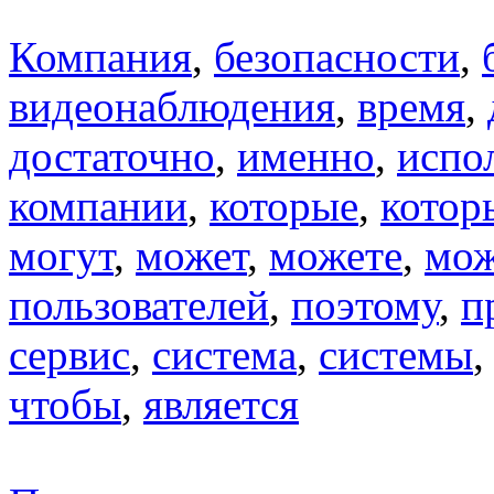
Компания
,
безопасности
,
видеонаблюдения
,
время
,
достаточно
,
именно
,
испо
компании
,
которые
,
котор
могут
,
может
,
можете
,
мо
пользователей
,
поэтому
,
п
сервис
,
система
,
системы
чтобы
,
является