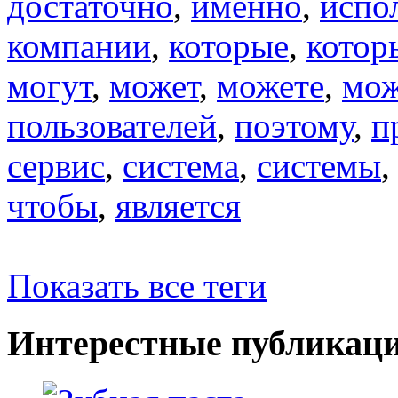
достаточно
,
именно
,
испо
компании
,
которые
,
котор
могут
,
может
,
можете
,
мо
пользователей
,
поэтому
,
п
сервис
,
система
,
системы
чтобы
,
является
Показать все теги
Интерестные публикац