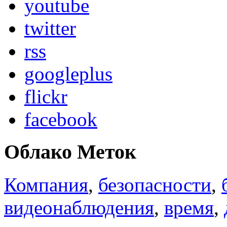
youtube
twitter
rss
googleplus
flickr
facebook
Облако Меток
Компания
,
безопасности
,
видеонаблюдения
,
время
,