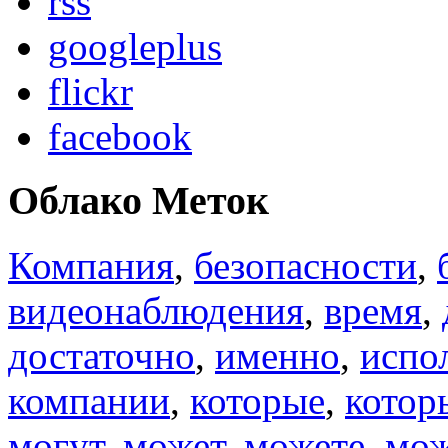
rss
googleplus
flickr
facebook
Облако Меток
Компания
,
безопасности
,
видеонаблюдения
,
время
,
достаточно
,
именно
,
испо
компании
,
которые
,
котор
могут
,
может
,
можете
,
мо