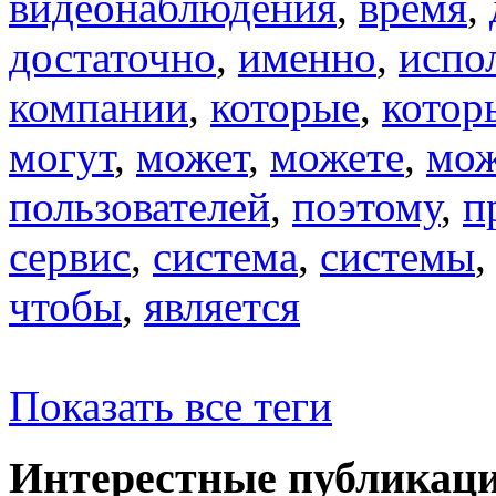
видеонаблюдения
,
время
,
достаточно
,
именно
,
испо
компании
,
которые
,
котор
могут
,
может
,
можете
,
мо
пользователей
,
поэтому
,
п
сервис
,
система
,
системы
чтобы
,
является
Показать все теги
Интерестные публикац