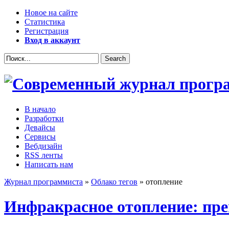
Новое на сайте
Статистика
Регистрация
Вход в аккаунт
В начало
Разработки
Девайсы
Сервисы
Вебдизайн
RSS ленты
Написать нам
Журнал программиста
»
Облако тегов
» отопление
Инфракрасное отопление: пре