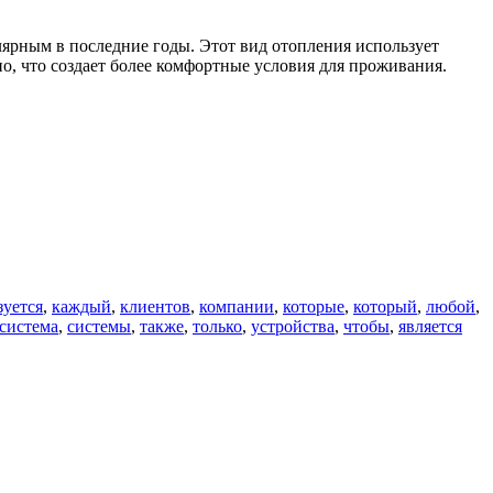
ярным в последние годы. Этот вид отопления использует
но, что создает более комфортные условия для проживания.
зуется
,
каждый
,
клиентов
,
компании
,
которые
,
который
,
любой
,
система
,
системы
,
также
,
только
,
устройства
,
чтобы
,
является