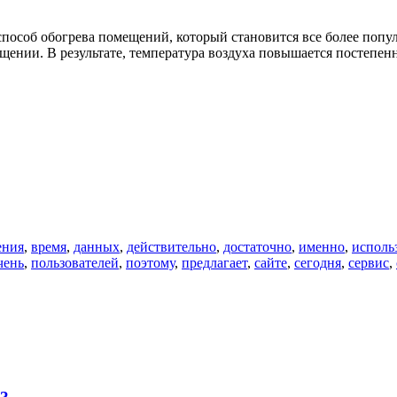
особ обогрева помещений, который становится все более попул
ещении. В результате, температура воздуха повышается постепен
ения
,
время
,
данных
,
действительно
,
достаточно
,
именно
,
исполь
чень
,
пользователей
,
поэтому
,
предлагает
,
сайте
,
сегодня
,
сервис
,