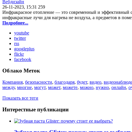
Вебдизайн
26-11-2023, 15:31
259
Инфракрасное отопление — это современный и эффективный сп
инфракрасные лучи для нагрева не воздуха, а предметов в пом
Подробнее...
youtube
twitter
rss
googleplus
flickr
facebook
Облако Меток
Компания
,
безопасности
,
благодаря
,
будет
,
видео
,
видеонаблюд
между
,
многие
,
могут
,
может
,
можете
,
можно
,
нужно
,
онлайн
,
о
Показать все теги
Интерестные публикации