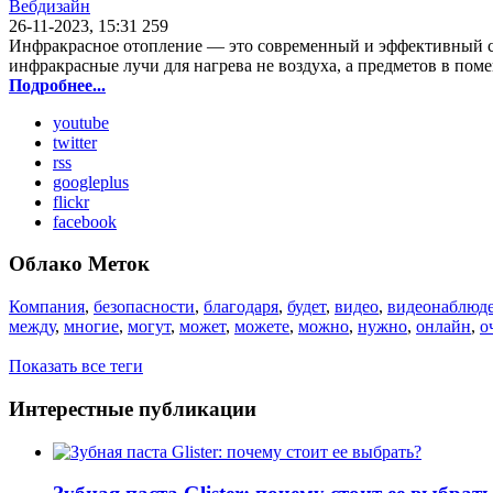
Вебдизайн
26-11-2023, 15:31
259
Инфракрасное отопление — это современный и эффективный сп
инфракрасные лучи для нагрева не воздуха, а предметов в пом
Подробнее...
youtube
twitter
rss
googleplus
flickr
facebook
Облако Меток
Компания
,
безопасности
,
благодаря
,
будет
,
видео
,
видеонаблюд
между
,
многие
,
могут
,
может
,
можете
,
можно
,
нужно
,
онлайн
,
о
Показать все теги
Интерестные публикации