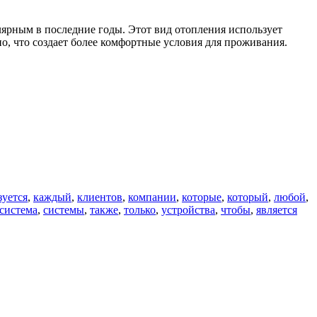
ярным в последние годы. Этот вид отопления использует
но, что создает более комфортные условия для проживания.
зуется
,
каждый
,
клиентов
,
компании
,
которые
,
который
,
любой
,
система
,
системы
,
также
,
только
,
устройства
,
чтобы
,
является