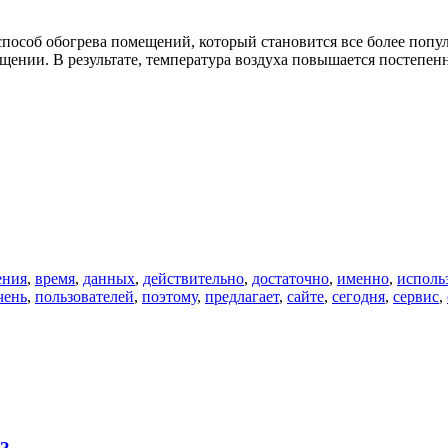
особ обогрева помещений, который становится все более попул
ещении. В результате, температура воздуха повышается постепен
ения
,
время
,
данных
,
действительно
,
достаточно
,
именно
,
исполь
чень
,
пользователей
,
поэтому
,
предлагает
,
сайте
,
сегодня
,
сервис
,