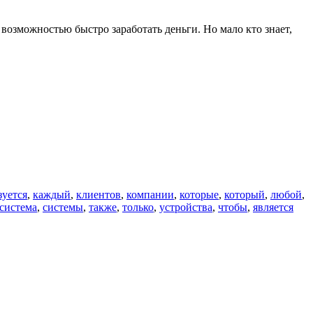
 возможностью быстро заработать деньги. Но мало кто знает,
зуется
,
каждый
,
клиентов
,
компании
,
которые
,
который
,
любой
,
система
,
системы
,
также
,
только
,
устройства
,
чтобы
,
является