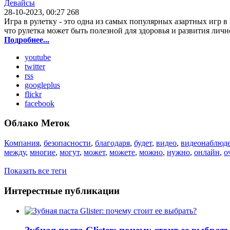
Девайсы
28-10-2023, 00:27
268
Игра в рулетку - это одна из самых популярных азартных игр в
что рулетка может быть полезной для здоровья и развития личн
Подробнее...
youtube
twitter
rss
googleplus
flickr
facebook
Облако Меток
Компания
,
безопасности
,
благодаря
,
будет
,
видео
,
видеонаблюд
между
,
многие
,
могут
,
может
,
можете
,
можно
,
нужно
,
онлайн
,
о
Показать все теги
Интерестные публикации