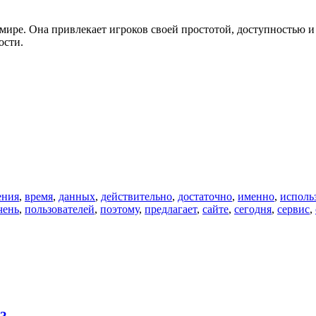
 мире. Она привлекает игроков своей простотой, доступностью и
ости.
ения
,
время
,
данных
,
действительно
,
достаточно
,
именно
,
исполь
чень
,
пользователей
,
поэтому
,
предлагает
,
сайте
,
сегодня
,
сервис
,