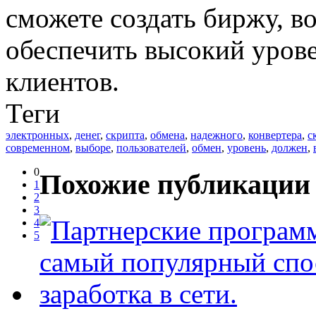
сможете создать биржу, в
обеспечить высокий уров
клиентов.
Теги
электронных
,
денег
,
скрипта
,
обмена
,
надежного
,
конвертера
,
с
современном
,
выборе
,
пользователей
,
обмен
,
уровень
,
должен
,
0
Похожие публикации 
1
2
3
4
5